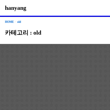
hanyang
HOME
>
old
카테고리 :
old