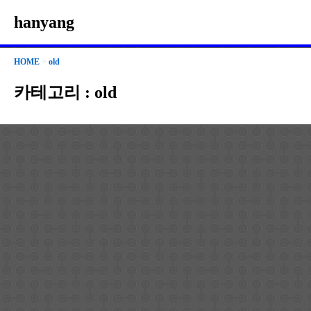
hanyang
HOME
>
old
카테고리 :
old