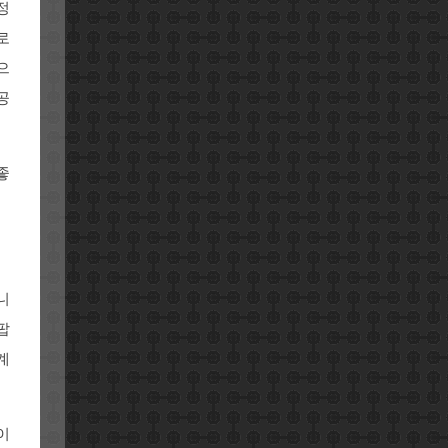
정
로
으
공
좋
니
팝
계
이