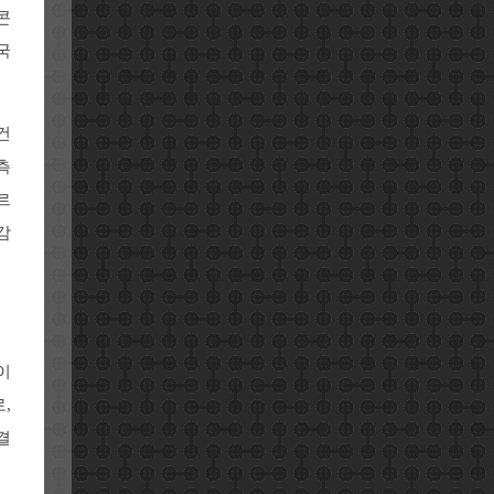
콘
국
건
측
르
감
이
,
결