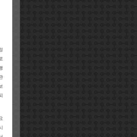
정
로
행
관
보
되
요
시
서