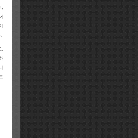
,
서
이
.
,
하
니
르