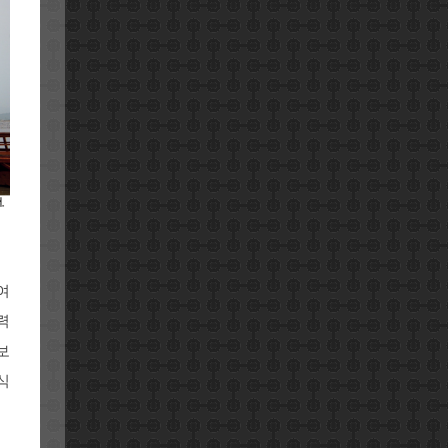
여
력
보
식