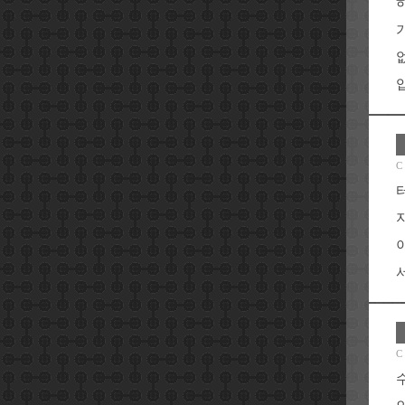
입
C
서
C