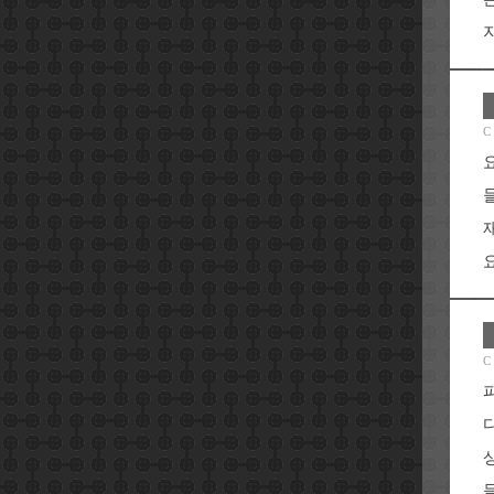
C
요
C
들