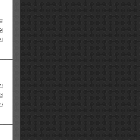
글
윈
입
입
절
만