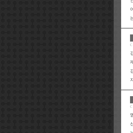
는
C
지
C