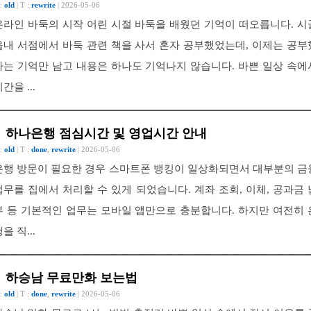
 :
old
| T :
rewrite
| 2026-05-06
온라인 바둑의 시작 어린 시절 바둑을 배웠던 기억이 떠오릅니다. 시
읍내 서점에서 바둑 관련 책을 사서 혼자 공부했었는데, 이제는 공부
다는 기억만 남고 내용은 하나도 기억나지 않습니다. 바쁜 일상 속에
간을 ...
하나은행 점심시간 및 영업시간 안내
 :
old
| T :
done
,
rewrite
| 2026-05-06
은행 방문이 필요한 경우 스마트폰 뱅킹이 일상화되면서 대부분의 금
업무를 집에서 처리할 수 있게 되었습니다. 계좌 조회, 이체, 공과금 
부 등 기본적인 업무는 모바일 앱만으로 충분합니다. 하지만 여전히 
을 직...
하승남 무료만화 보는법
 :
old
| T :
done
,
rewrite
| 2026-05-06