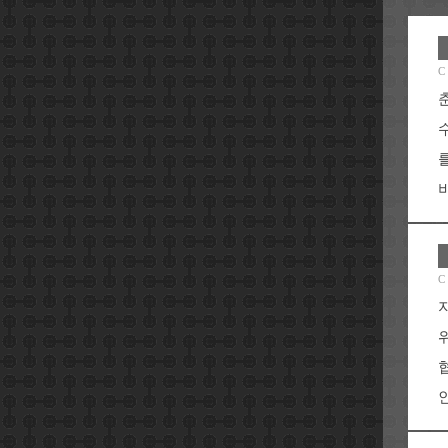
C
비
C
인