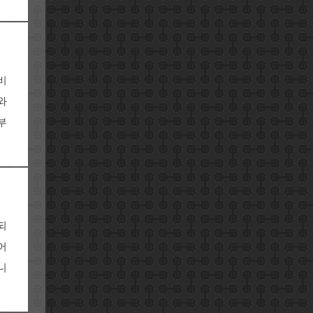
비
와
부
되
어
니