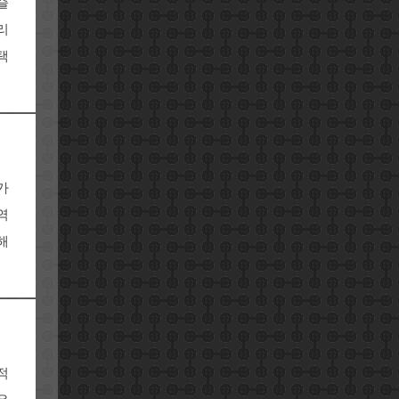
즐
리
택
가
역
해
적