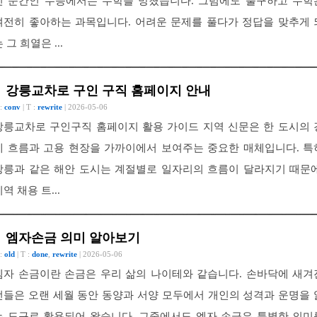
인 순간인 수능에서는 수학을 망쳤습니다. 그럼에도 불구하고 수학
여전히 좋아하는 과목입니다. 어려운 문제를 풀다가 정답을 맞추게 
 그 희열은 ...
강릉교차로 구인 구직 홈페이지 안내
 :
conv
| T :
rewrite
| 2026-05-06
강릉교차로 구인구직 홈페이지 활용 가이드 지역 신문은 한 도시의 
제 흐름과 고용 현장을 가까이에서 보여주는 중요한 매체입니다. 특
강릉과 같은 해안 도시는 계절별로 일자리의 흐름이 달라지기 때문에
역 채용 트...
엠자손금 의미 알아보기
 :
old
| T :
done
,
rewrite
| 2026-05-06
엠자 손금이란 손금은 우리 삶의 나이테와 같습니다. 손바닥에 새겨
선들은 오랜 세월 동안 동양과 서양 모두에서 개인의 성격과 운명을 
는 도구로 활용되어 왔습니다. 그중에서도 엠자 손금은 특별한 의미