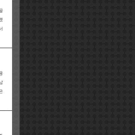
골
했
서
융
납
은