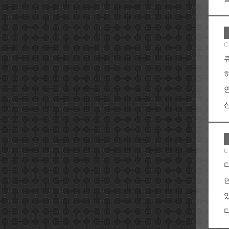
C
C
다