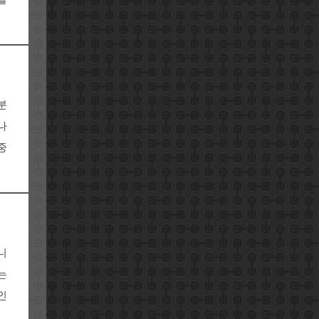
분
나
중
니
는
인