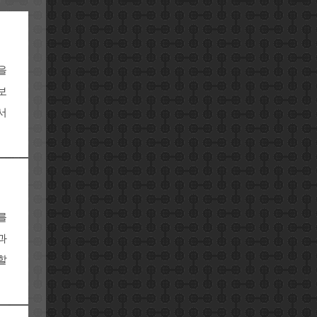
을
보
서
를
과
할