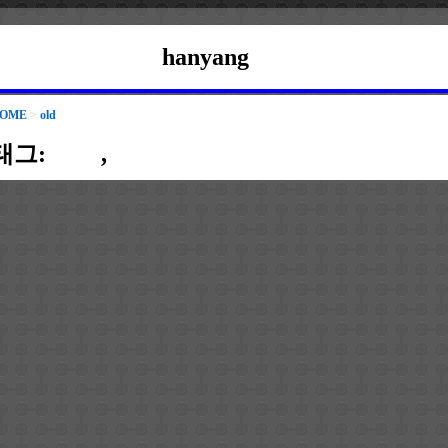
hanyang
OME
>
old
태그:
done
,
rewrite