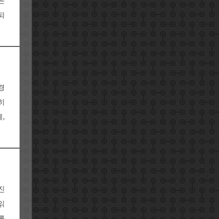
은
되
경
히
,
진
읽
를