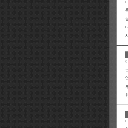
C
시
C
행
C