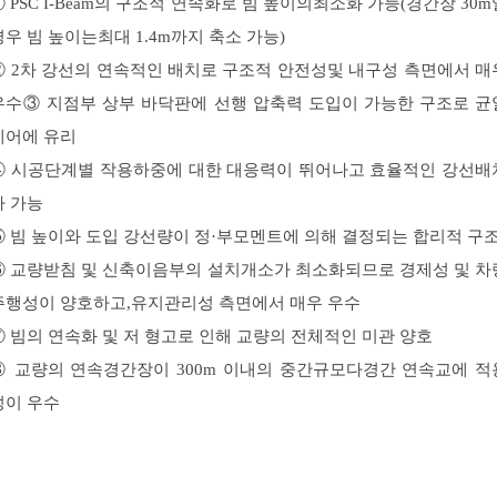
① PSC I-Beam의 구조적 연속화로 빔 높이의최소화 가능(경간장 30m
경우 빔 높이는최대 1.4m까지 축소 가능)
② 2차 강선의 연속적인 배치로 구조적 안전성및 내구성 측면에서 매
우수③ 지점부 상부 바닥판에 선행 압축력 도입이 가능한 구조로 균
제어에 유리
④ 시공단계별 작용하중에 대한 대응력이 뛰어나고 효율적인 강선배
가 가능
⑤ 빔 높이와 도입 강선량이 정·부모멘트에 의해 결정되는 합리적 구
⑥ 교량받침 및 신축이음부의 설치개소가 최소화되므로 경제성 및 차
주행성이 양호하고,유지관리성 측면에서 매우 우수
⑦ 빔의 연속화 및 저 형고로 인해 교량의 전체적인 미관 양호
⑧ 교량의 연속경간장이 300m 이내의 중간규모다경간 연속교에 적
성이 우수