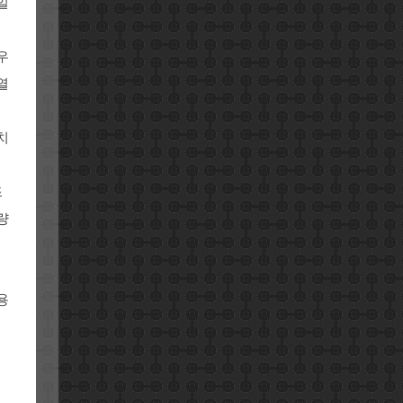
일
우
열
치
조
량
용