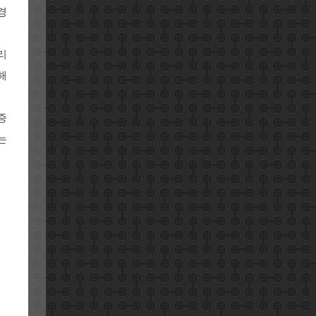
경
리
해
증
는