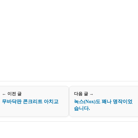
← 이전 글
다음 글 →
무바닥판 콘크리트 아치교
녹스(Nox)도 꽤나 명작이었
습니다.