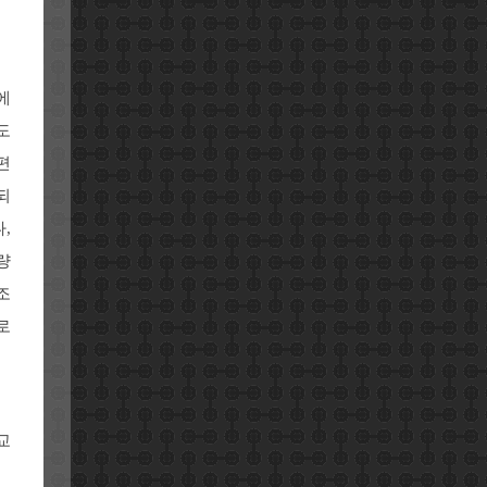
에
도
편
되
,
량
조
로
교