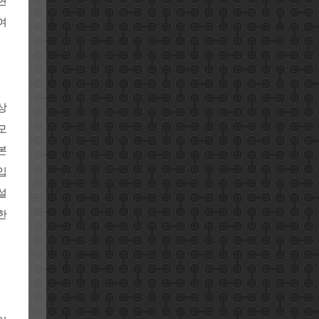
현
여
상
모
본
입
설
한