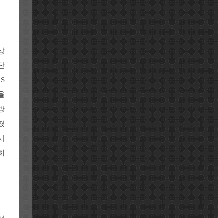
상
단
S
율
방
졌
시
례