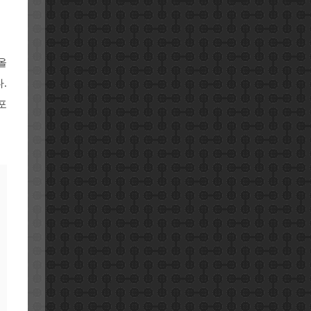
올
.
포