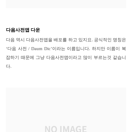
다음사전앱 다운
다음 역시 다음사전앱을 배포를 하고 있지요.
공식적인 명칭은
‘다음 사전 / Daum Dic’이라는 이름입니다. 하지만 이름이 복
잡하기 때문에 그냥 다음사전앱이라고 많이 부르는것 같습니
다.