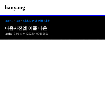
hanyang
HOME
>
old
>
다음사전앱 어플 다운
다음사전앱 어플 다운
iamhy
| 3:01 오전 | 2025년 09월 26일