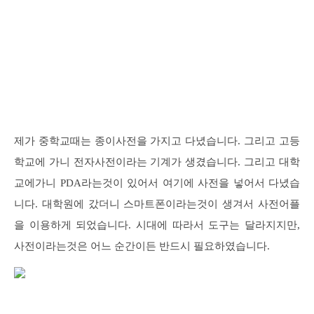
제가 중학교때는 종이사전을 가지고 다녔습니다. 그리고 고등
학교에 가니 전자사전이라는 기계가 생겼습니다. 그리고 대학
교에가니 PDA라는것이 있어서 여기에 사전을 넣어서 다녔습
니다. 대학원에 갔더니 스마트폰이라는것이 생겨서 사전어플
을 이용하게 되었습니다. 시대에 따라서 도구는 달라지지만,
사전이라는것은 어느 순간이든 반드시 필요하였습니다.