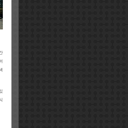
간
어
색
있
식