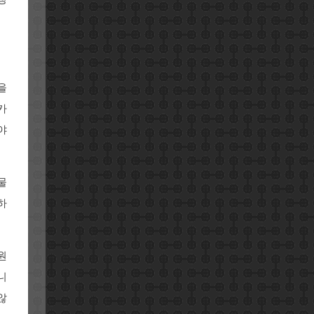
을
카
야
물
하
원
니
않