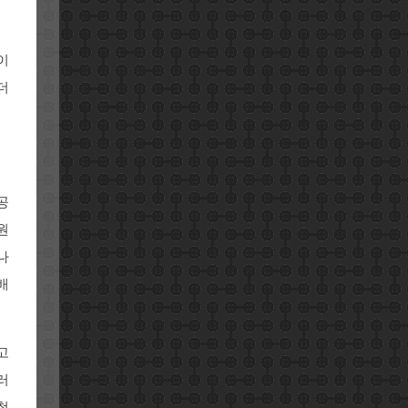
이
더
공
원
나
배
고
러
청