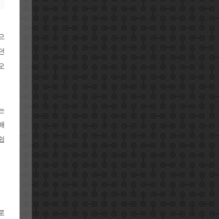
으
던
오
는
해
쉽
로