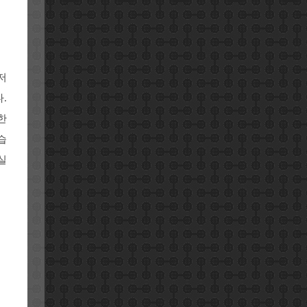
저
.
한
습
실