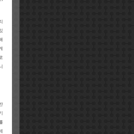
리
있
해
게
로
니
반
기
를
데