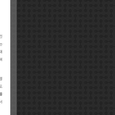
인
는
재
펴
영
도
를
서