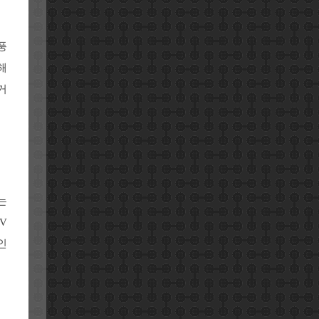
풍
해
거
는
V
인