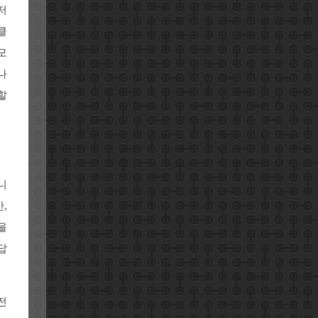
저
클
모
나
할
니
,
을
답
전