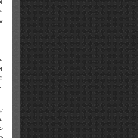
해
거
들
의
에
렵
시
상
리
다