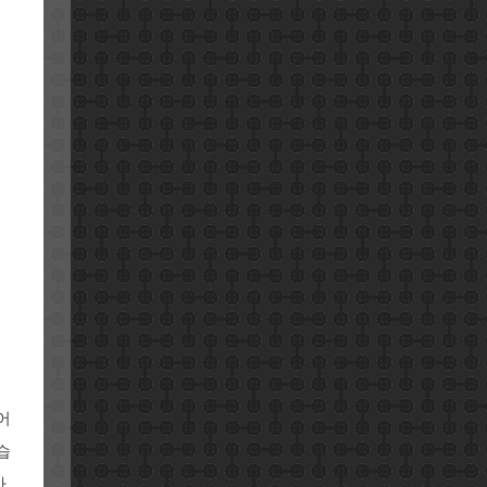
어
습
,