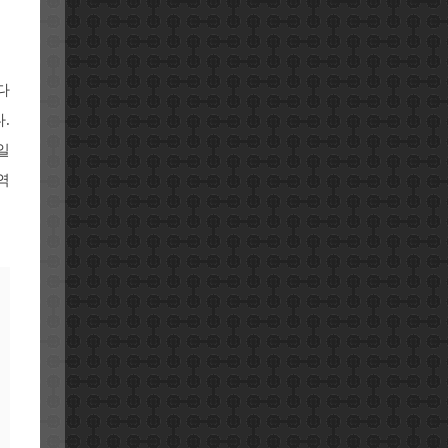
다
.
일
역