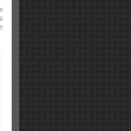
은
입
인