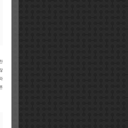
한
많
와
른