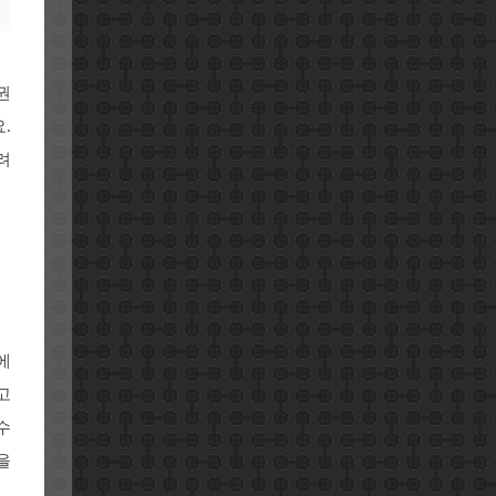
권
.
려
에
고
수
을