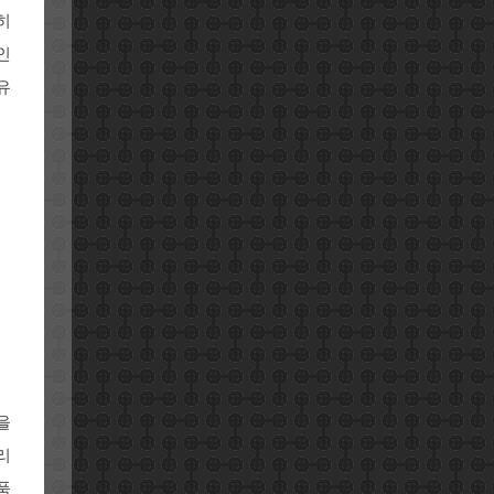
히
인
유
을
리
품