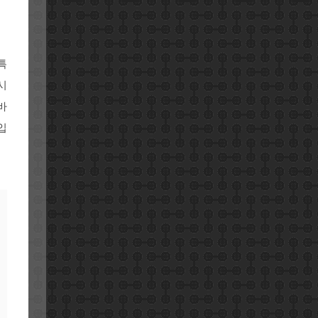
특
시
바
입