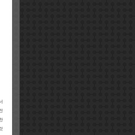
서
전
한
것