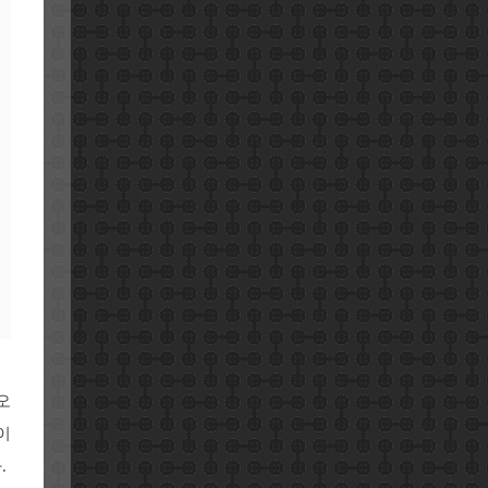
오
이
.