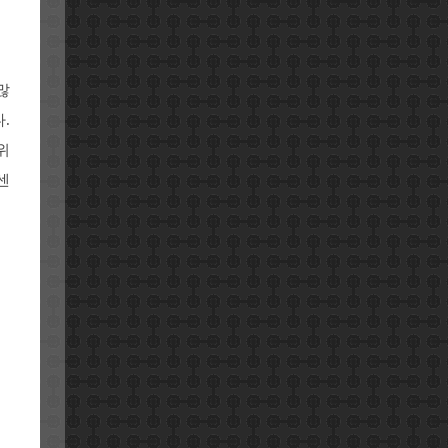
많
.
위
센