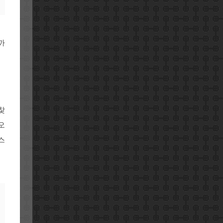
까
찾
오
스