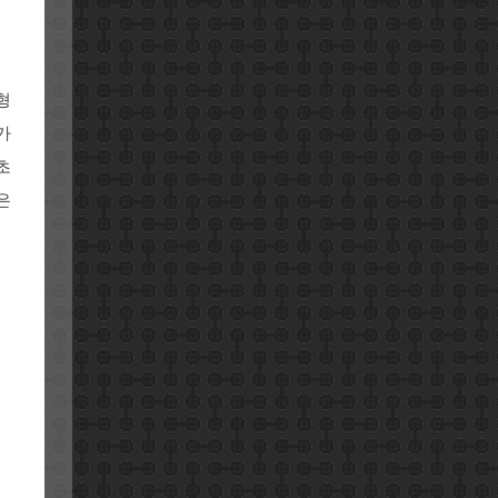
형
가
초
은