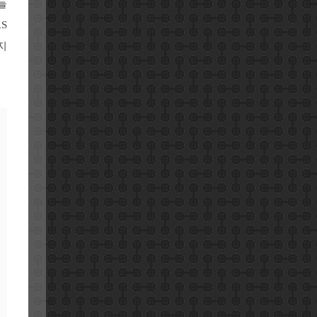
들
S
지