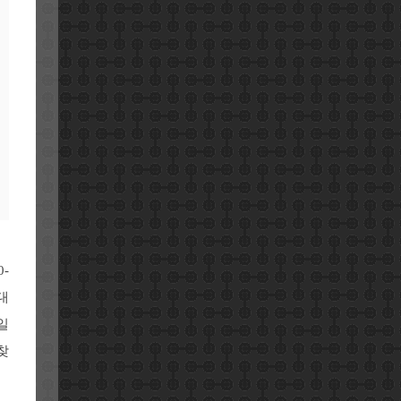
-
대
일
찾