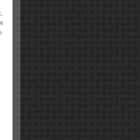
,
매
.