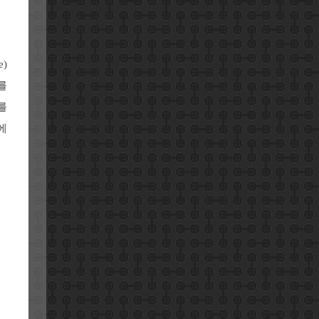
e)
를
를
에