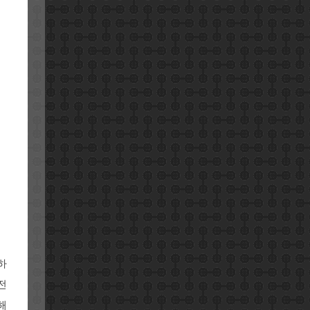
하
전
해