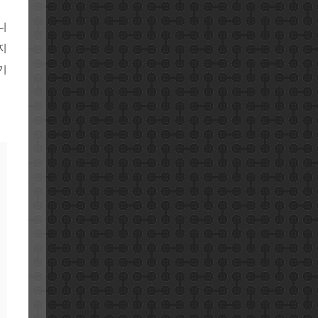
니
지
기