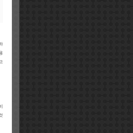
하
용
므
비
것