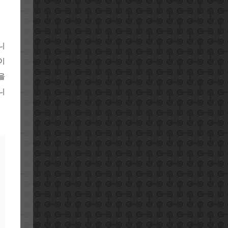
니
이
을
니