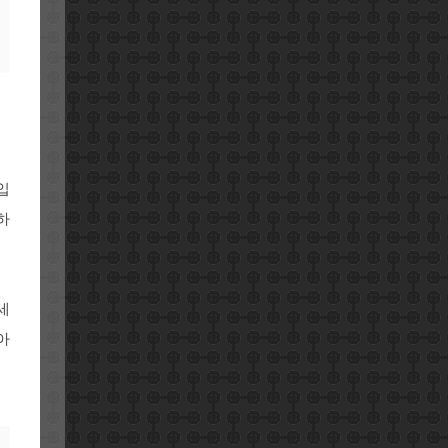
입
하
세
아