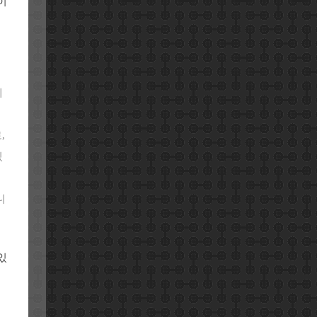
이
게
,
있
니
있