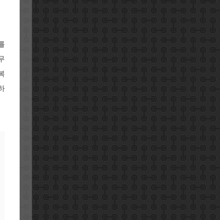
를
무
복
하