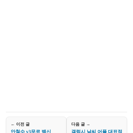
← 이전 글
다음 글 →
안철수 v3무료 백신
갤럭시 날씨 어플 대표적