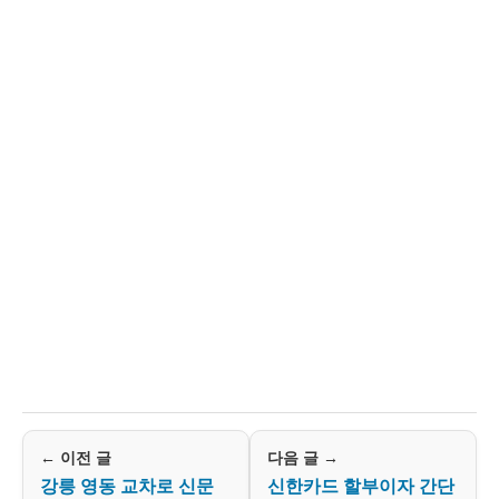
삼척
98.1 / 99.9
101.5 / 93.1
포항
97.9
100.7
울진
94.9
102.7
울릉도
90.9
98.5
← 이전 글
다음 글 →
강릉 영동 교차로 신문
신한카드 할부이자 간단