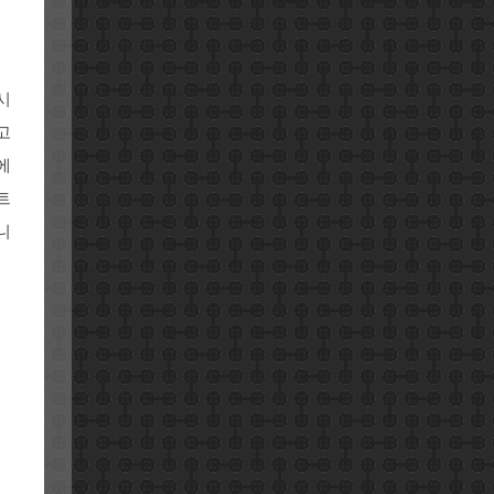
시
고
에
트
니