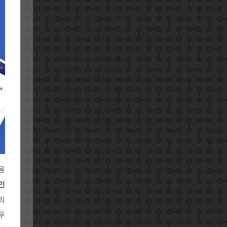
용
인
의
푸