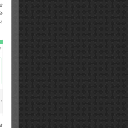
을
습
대
용