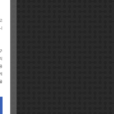
고
니
구
직
용
게
을