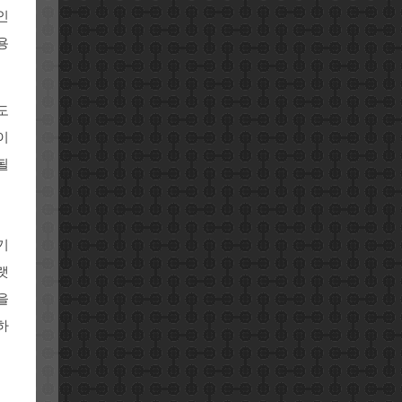
인
용
도
이
될
기
랫
을
하