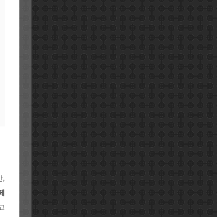
,
페
고