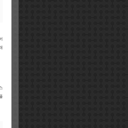
버
래
스
플