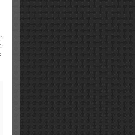
.
습
이