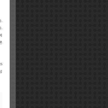
.
.
에
론
S
성