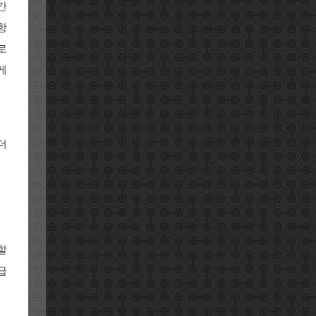
간
항
로
게
더
할
급