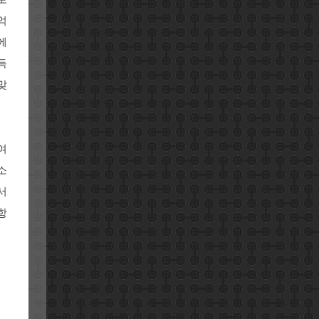
억
에
득
맞
여
소
서
항