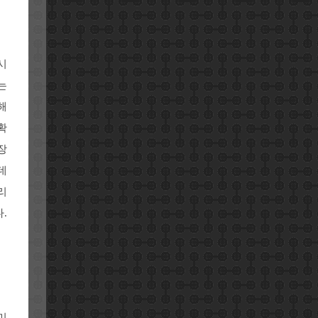
시
는
해
확
장
데
리
.
미