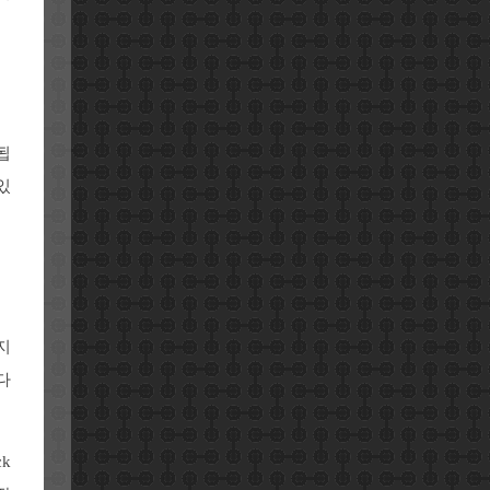
됩
있
지
다
k