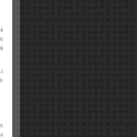
내
의
래
니
수
이
서