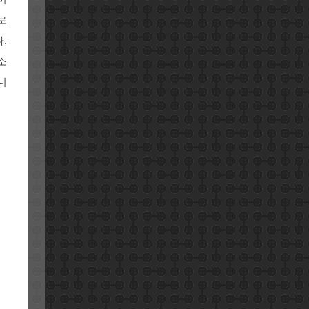
로
.
소
니