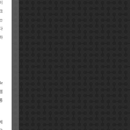
이
크
는
다
하
e
램
통
메