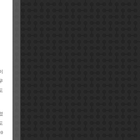
이
우
도
었
도
0