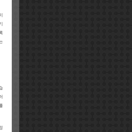
미
기
록
는
습
러
를
계정