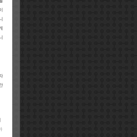
을
이
니
게
니
자
안
에
마