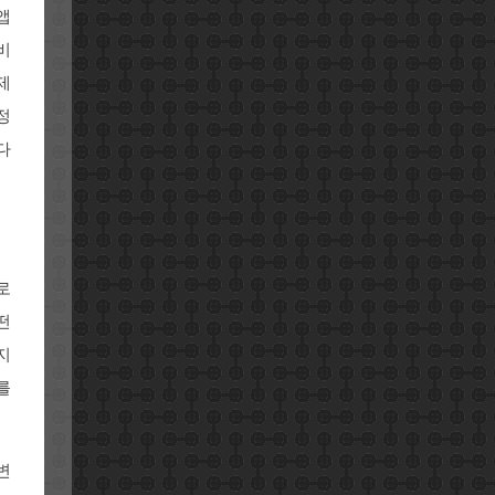
앱
비
제
정
다
로
떤
지
를
변