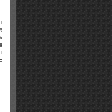
니
족
습
를
메
는
.