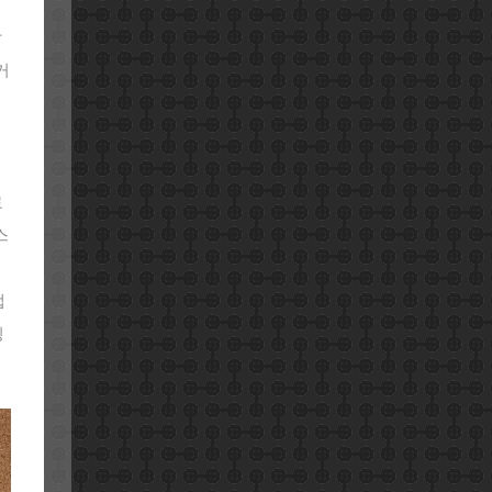
방
거
료
스
앱
징