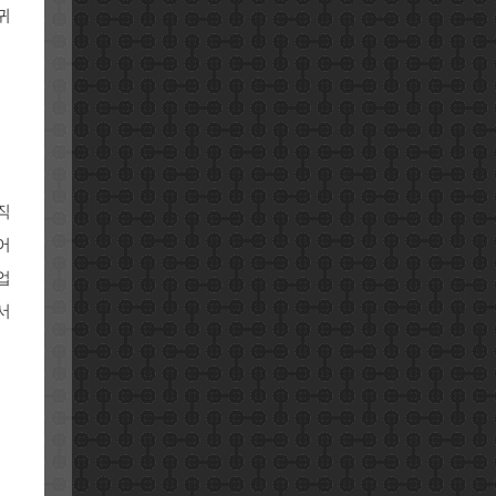
귀
직
어
업
서