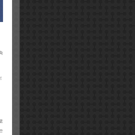
속
보
로
는