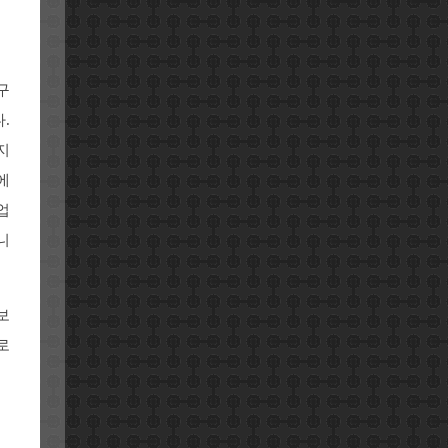
구
.
지
에
업
니
보
로