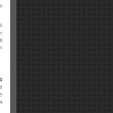
하
있
는
램
이
업
경
건
에