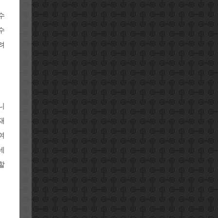
수
수
려
니
재
여
네
할