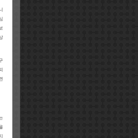
니
심
보
상
구
피
면
는
을
지