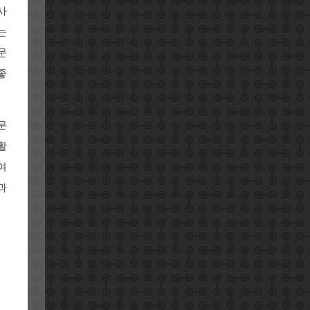
사
는
문
좋
문
활
여
과