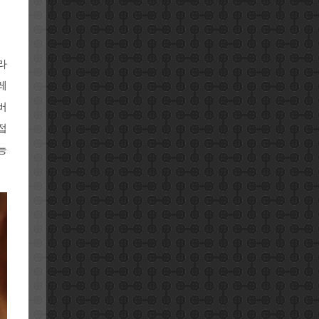
라
레
버
접
능