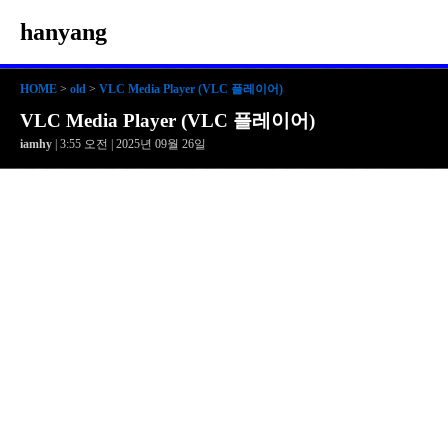
hanyang
HOME
>
old
>
VLC Media Player (VLC 플레이어)
VLC Media Player (VLC 플레이어)
iamhy
| 3:55 오전 | 2025년 09월 26일