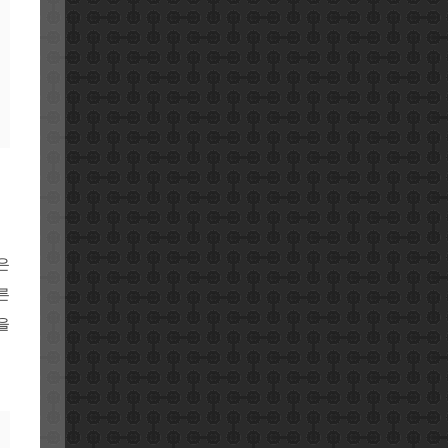
은
른
을