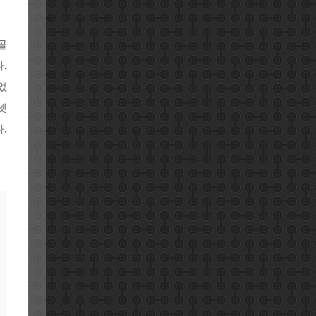
골
.
었
넷
.