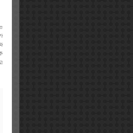
는
가
와
주
고