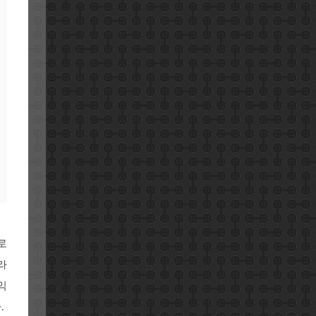
로
라
익
.