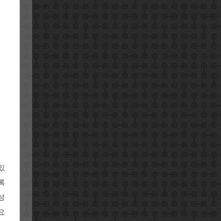
있
록
성
요