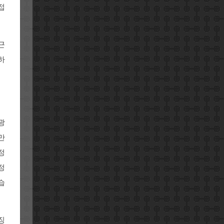
접
근
하
광
만
정
정
습
징