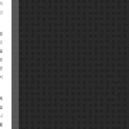
지
신
형
으
을
로
문
비
록
털
니
활