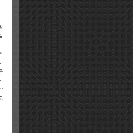
활
같
시
거
끼
동
서
상
으