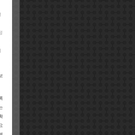
경
정
이
보
록
는
확
요
께