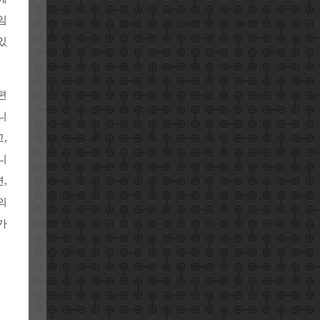
임
있
편
니
,
니
,
의
가