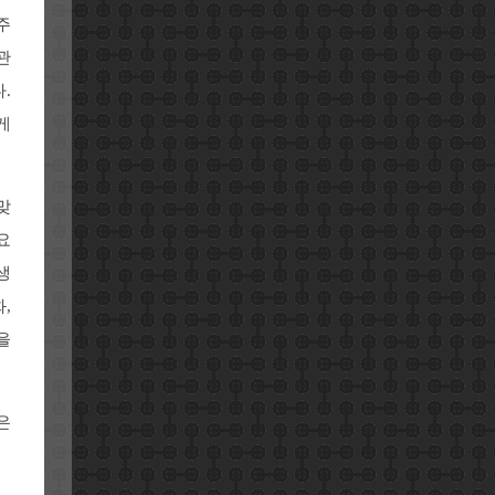
주
관
.
게
맞
요
생
,
을
은