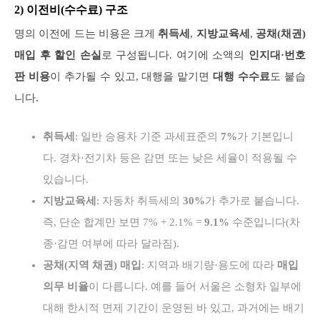
2) 이전비(수수료) 구조
명의 이전에 드는 비용은 크게
취득세
,
지방교육세
,
공채(채권)
매입 후 할인 손실
로 구성됩니다. 여기에 소액의
인지대·번호
판 비용
이 추가될 수 있고, 대행을 맡기면
대행 수수료
도 붙습
니다.
취득세
: 일반 승용차 기준 과세표준의
7%
가 기본입니
다. 경차·전기차 등은 감면 또는 낮은 세율이 적용될 수
있습니다.
지방교육세
: 자동차 취득세의
30%
가 추가로 붙습니다.
즉, 단순 합계만 보면 7% + 2.1% =
9.1%
수준입니다(차
종·감면 여부에 따라 달라짐).
공채(지역 채권) 매입
: 지역과 배기량·용도에 따라
매입
의무 비율
이 다릅니다. 예를 들어 서울은 소형차 일부에
대해 한시적 면제 기간이 운영된 바 있고, 과거에는 배기