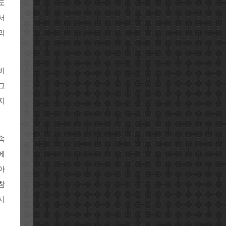
도
서
의
비
그
지
속
에
아
참
시