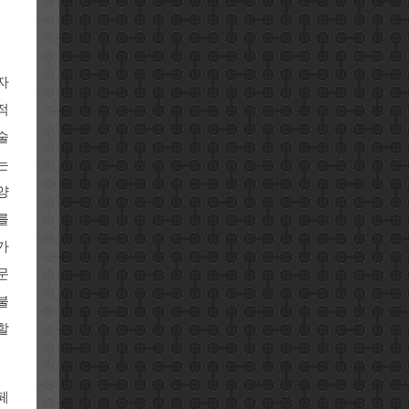
자
적
술
는
양
를
가
문
불
할
페