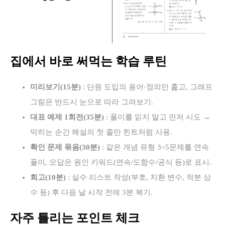
집에서 바로 써먹는 학습 루틴
미리보기(15분)
: 단원 도입의 용어·정의만 훑고, 그래프
그림은 반드시 눈으로 따라 그려보기.
대표 예제 1회전(35분)
: 풀이를 읽지 말고 먼저 시도 →
막히는 순간 해설의 첫 줄만 힌트처럼 사용.
확인 문제 묶음(30분)
: 같은 개념 유형 3~5문제를 연속
풀이, 오답은 원인 키워드(연속/도함수/공식 등)로 표시.
회고(10분)
: 실수 리스트 작성(부호, 치환 변수, 적분 상
수 등) 후 다음 날 시작 전에 3분 복기.
자주 틀리는 포인트 체크