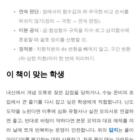
연속 판단
: 점에서의 함수값과 좌·우극한 비교 순서를
뒤섞지 않기(정의 → 극한 → 연속 판정).
미분 공식
: 곱·합성함수 규칙을 지수·로그·삼각함수에
혼용할 때 괄호 정리를 선행할 것.
dx
정적분
: 치환적분의
변환을 빼먹지 말고, 구간 변환
(하·상한 치환)까지 한 번에 처리하기.
이 책이 맞는 학생
내신에서 개념 오류로 잦은 감점을 당하거나, 수능 준비의 초
입에서 큰 줄기를 다시 잡고 싶은 학생에게 적합합니다. 난도
도약을 노린다면 이후에 심화 유형서나 실전 모의서로 연결하
면 좋고, 반대로 바탕이 약하다면 본문 요약과 대표 예제를 여
러 날에 쪼개 반복하는 운영이 안전합니다. 위의
답지
는 풀이
아이디어를 복기하는 데만 사용하고, 처음 풀이 때는 가려두는