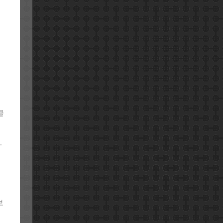
클
.
위
보