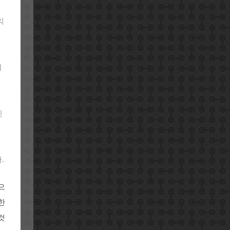
익
필
일
인
.
으
한
것