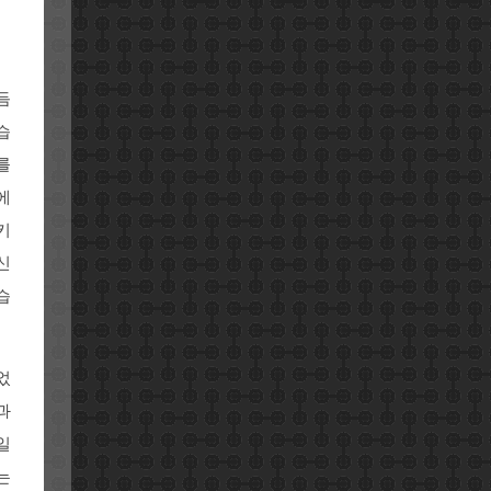
듬
습
를
에
키
신
습
었
과
일
는