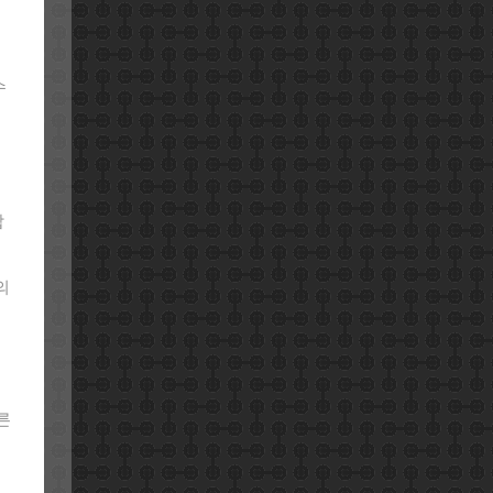
수
합
의
다른