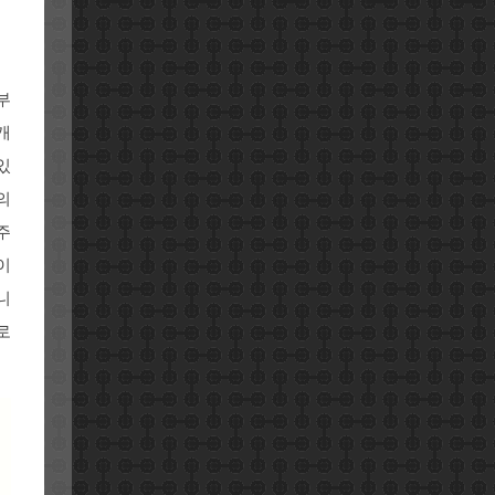
부
개
있
의
주
이
니
로