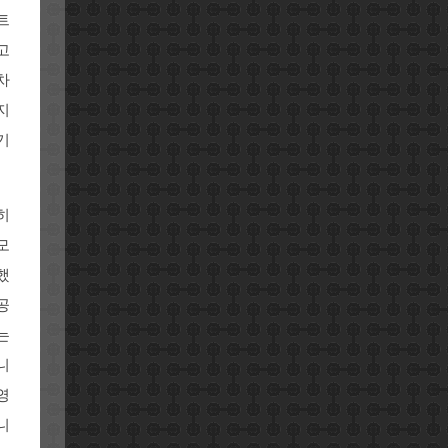
트
고
차
지
기
히
모
했
공
는
니
영
니