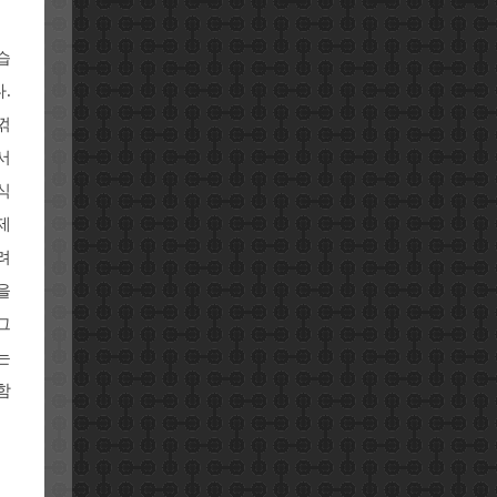
습
.
꺾
서
식
제
려
을
그
는
함