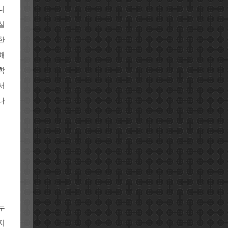
니
실
한
해
학
서
나
누
지